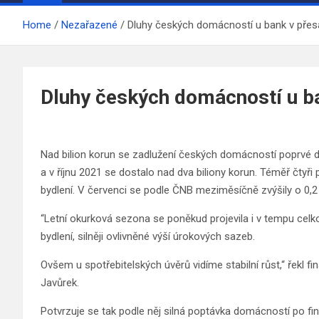
Home
Nezařazené
Dluhy českých domácností u bank v přesá
Dluhy českých domácností u ba
Nad bilion korun se zadlužení českých domácností poprvé do
a v říjnu 2021 se dostalo nad dva biliony korun. Téměř čtyř
bydlení. V červenci se podle ČNB meziměsíčně zvýšily o 0,2 
“Letní okurková sezona se poněkud projevila i v tempu celk
bydlení, silněji ovlivněné výší úrokových sazeb.
Ovšem u spotřebitelských úvěrů vidíme stabilní růst,“ řekl fi
Javůrek.
Potvrzuje se tak podle něj silná poptávka domácností po fi