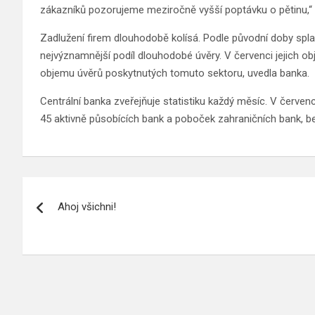
zákazníků pozorujeme meziročně vyšší poptávku o pětinu,“ 
Zadlužení firem dlouhodobě kolísá. Podle původní doby spl
nejvýznamnější podíl dlouhodobé úvěry. V červenci jejich ob
objemu úvěrů poskytnutých tomuto sektoru, uvedla banka.
Centrální banka zveřejňuje statistiku každý měsíc. V červen
45 aktivně působících bank a poboček zahraničních bank, b
Navigace
Ahoj všichni!
pro
příspěvek