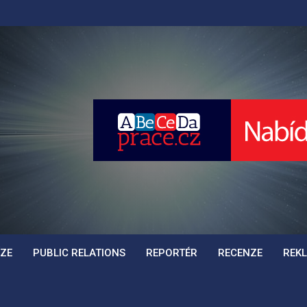
SS.CZ
ÍZE
PUBLIC RELATIONS
REPORTÉR
RECENZE
REK