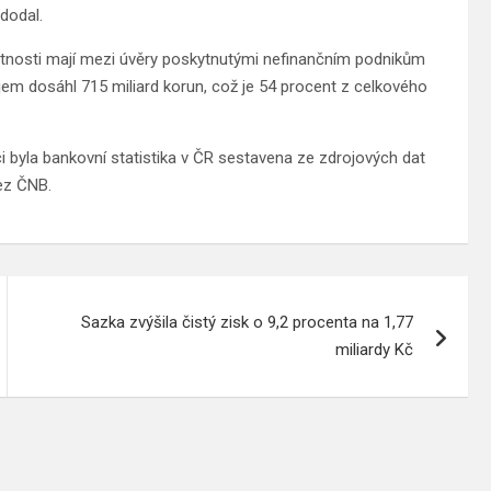
dodal.
atnosti mají mezi úvěry poskytnutými nefinančním podnikům
jem dosáhl 715 miliard korun, což je 54 procent z celkového
ci byla bankovní statistika v ČR sestavena ze zdrojových dat
ez ČNB.
Sazka zvýšila čistý zisk o 9,2 procenta na 1,77
miliardy Kč