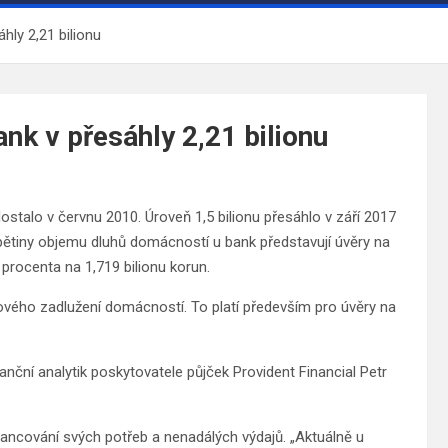
hly 2,21 bilionu
nk v přesáhly 2,21 bilionu
stalo v červnu 2010. Úroveň 1,5 bilionu přesáhlo v září 2017
i pětiny objemu dluhů domácností u bank představují úvěry na
procenta na 1,719 bilionu korun.
ového zadlužení domácností. To platí především pro úvěry na
nanční analytik poskytovatele půjček Provident Financial Petr
nancování svých potřeb a nenadálých výdajů. „Aktuálně u