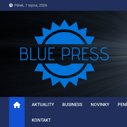
Skip
Pátek, 7 srpna, 2026
to
content
INFORMACE.BLUEPRE
Informace a Novinky
AKTUALITY
BUSINESS
NOVINKY
PEN
KONTAKT