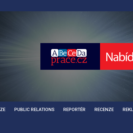
SS.CZ
ÍZE
PUBLIC RELATIONS
REPORTÉR
RECENZE
REK