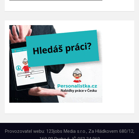
Provozovatel webu: 123jobs Media s.r.o., Za Hládkovem 680/12,