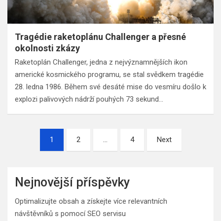
Tragédie raketoplánu Challenger a přesné
okolnosti zkázy
Raketoplán Challenger, jedna z nejvýznamnějších ikon
americké kosmického programu, se stal svědkem tragédie
28. ledna 1986. Během své desáté mise do vesmíru došlo k
explozi palivových nádrží pouhých 73 sekund…
Stránkování
1
2
…
4
Next
příspěvků
Nejnovější příspěvky
Optimalizujte obsah a získejte více relevantních
návštěvníků s pomocí SEO servisu