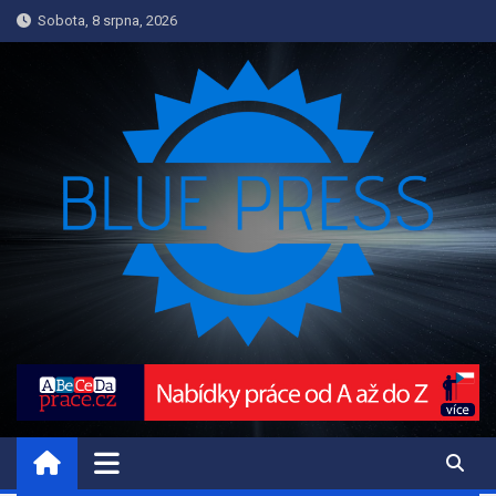
Skip
Sobota, 8 srpna, 2026
to
content
INFORMACE.BLUEPRESS.CZ
Informace a Novinky